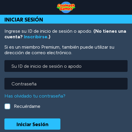
Skip
Skip
Skip
Skip
Pasar
to
to
to
to
al
Top
Navigation
Main
Footer
contenido
INICIAR SESIÓN
of
Content
principal
Page
Ingrese su ID de inicio de sesión o apodo.
(No tienes una
cuenta?
Inscribirse
.)
Si es un miembro Premium, también puede utilizar su
dirección de correo electrónico.
Su
ID
de
inicio
Contraseña
de
sesión
Has olvidado tu contraseña?
o
apodo
Recuérdame