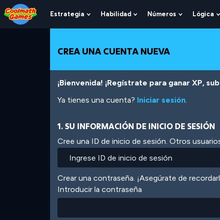
Skip
Skip
Skip
Skip
Pasar
to
to
to
to
al
Estrategia
Habilidad
Números
Lógica
Show
Show
Show
Top
Navigation
Main
Footer
contenido
Submenu
Submenu
Submenu
of
Content
principal
For
For
For
Page
Estrategia
Habilidad
Números
CREA UNA CUENTA NUEVA
¡Bienvenida! ¡Regístrate para ganar XP, subi
Ya tienes una cuenta?
Iniciar sesión
.
1. SU INFORMACIÓN DE INICIO DE SESIÓN
Cree una ID de inicio de sesión. Otros usuarios
Crear una contraseña. ¡Asegúrate de recordar
Introducir la contraseña