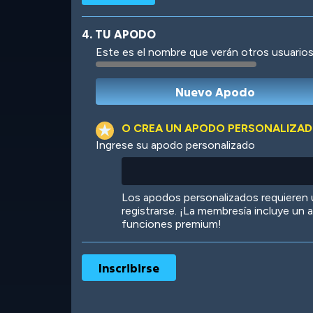
4. TU APODO
Este es el nombre que verán otros usuarios
Robotic
International
O CREA UN APODO PERSONALIZA
Ingrese su apodo personalizado
Big City
Starlight
Los apodos personalizados requieren
registrarse. ¡La membresía incluye un
funciones premium!
Ooh! Aah!
Night Game