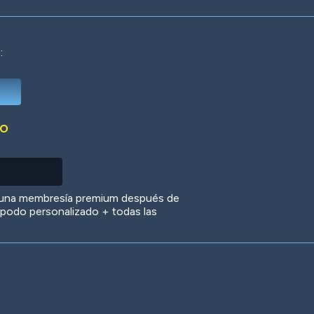
:
Deep Water
On the Beach
Mus
DO
Circuits
Glazed Over
In 
 una membresía premium después de
 apodo personalizado + todas las
Big Spender
Hit the Slopes
Boo