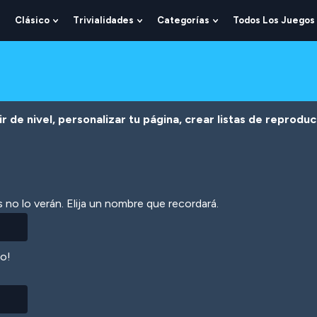
Clásico
Trivialidades
Categorías
Todos Los Juegos
Show
Show
Show
Show
Submenu
Submenu
Submenu
Submenu
For
For
For
For
Lógica
Clásico
Trivialidades
Categorías
r de nivel, personalizar tu página, crear listas de reprodu
 no lo verán. Elija un nombre que recordará.
lo!