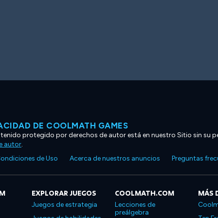
VACIDAD DE COOLMATH GAMES
ntenido protegido por derechos de autor está en nuestro Sitio sin su p
e autor
.
ondiciones de Uso
Acerca de nuestros anuncios
Preguntas fre
OM
EXPLORAR JUEGOS
COOLMATH.COM
MÁS 
Juegos de estrategia
Lecciones de
Coolm
preálgebra