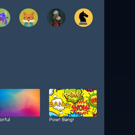
orful
Pow! Bang!