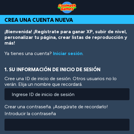
Skip
Skip
Skip
Skip
Pasar
to
to
to
to
al
Top
Navigation
Main
Footer
contenido
CREA UNA CUENTA NUEVA
of
Content
principal
Page
¡Bienvenida! ¡Regístrate para ganar XP, subir de nivel,
personalizar tu página, crear listas de reproducción y
más!
Ya tienes una cuenta?
Iniciar sesión
.
1. SU INFORMACIÓN DE INICIO DE SESIÓN
Cree una ID de inicio de sesión. Otros usuarios no lo
verán. Elija un nombre que recordará.
Crear una contraseña. ¡Asegúrate de recordarlo!
Introducir la contraseña