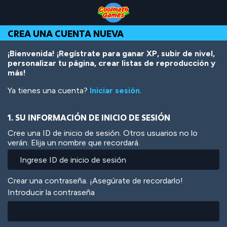
Skip
Skip
Skip
Skip
Pasar
to
to
to
to
al
Top
Navigation
Main
Footer
contenido
CREA UNA CUENTA NUEVA
of
Content
principal
Page
¡Bienvenida! ¡Regístrate para ganar XP, subir de nivel,
personalizar tu página, crear listas de reproducción y
más!
Ya tienes una cuenta?
Iniciar sesión
.
1. SU INFORMACIÓN DE INICIO DE SESIÓN
Cree una ID de inicio de sesión. Otros usuarios no lo
verán. Elija un nombre que recordará.
Crear una contraseña. ¡Asegúrate de recordarlo!
Introducir la contraseña