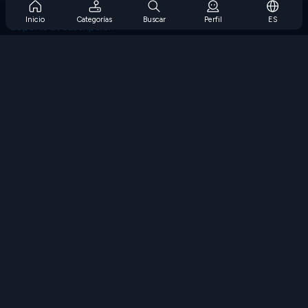
Preguntas frecuentes sobre la suscripción
Inicio
Categorías
Buscar
Perfil
ES
Soporte de suscripción
Blog
Developers
CONTÁCTENOS
Accessibility
EXPLORAR JUEGOS
Juegos de estrategia
Juegos de habilidades
Juegos de números
Juegos de lógica
Juegos de memoria
Juegos clasicos
Juegos de ciencia
Juegos de geografía
Descarga Nuestras Aplicaciones