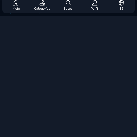
Preguntas frecuentes sobre la suscripción
Inicio
Categorías
Buscar
Perfil
ES
Soporte de suscripción
Blog
Developers
CONTÁCTENOS
Accessibility
EXPLORAR JUEGOS
Juegos de estrategia
Juegos de habilidades
Juegos de números
Juegos de lógica
Juegos de memoria
Juegos clasicos
Juegos de ciencia
Juegos de geografía
Descarga Nuestras Aplicaciones