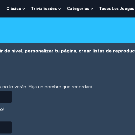
Clásico
Trivialidades
Categorías
Todos Los Juegos
Show
Show
Show
Show
Submenu
Submenu
Submenu
Submenu
For
For
For
For
Lógica
Clásico
Trivialidades
Categorías
r de nivel, personalizar tu página, crear listas de reprodu
 no lo verán. Elija un nombre que recordará.
lo!