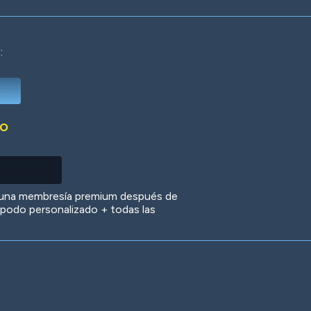
:
Deep Water
On the Beach
Mus
DO
Circuits
Glazed Over
In 
 una membresía premium después de
 apodo personalizado + todas las
Big Spender
Hit the Slopes
Boo