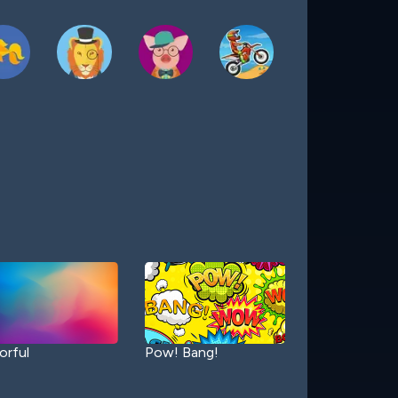
orful
Pow! Bang!