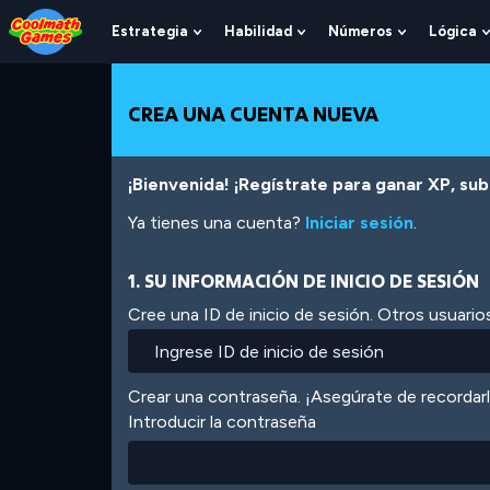
Skip
Skip
Skip
Skip
Pasar
to
to
to
to
al
Estrategia
Habilidad
Números
Lógica
Show
Show
Show
Top
Navigation
Main
Footer
contenido
Submenu
Submenu
Submenu
of
Content
principal
For
For
For
Page
Estrategia
Habilidad
Números
CREA UNA CUENTA NUEVA
¡Bienvenida! ¡Regístrate para ganar XP, subi
Ya tienes una cuenta?
Iniciar sesión
.
1. SU INFORMACIÓN DE INICIO DE SESIÓN
Cree una ID de inicio de sesión. Otros usuarios
Crear una contraseña. ¡Asegúrate de recordar
Introducir la contraseña