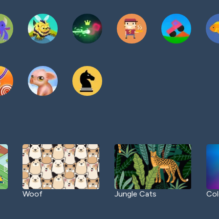
Woof
Jungle Cats
Col