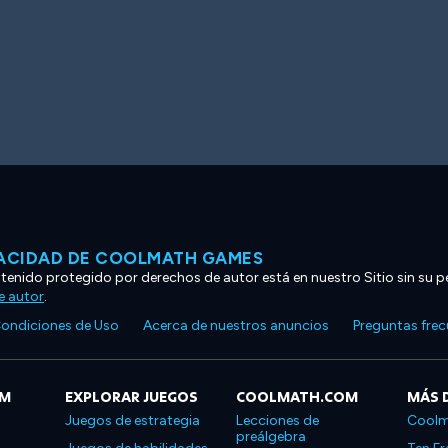
VACIDAD DE COOLMATH GAMES
ntenido protegido por derechos de autor está en nuestro Sitio sin su p
e autor
.
ondiciones de Uso
Acerca de nuestros anuncios
Preguntas fre
OM
EXPLORAR JUEGOS
COOLMATH.COM
MÁS 
Juegos de estrategia
Lecciones de
Coolm
preálgebra