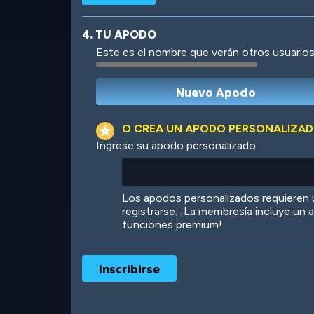
4. TU APODO
Este es el nombre que verán otros usuarios
Robotic
International
O CREA UN APODO PERSONALIZA
Ingrese su apodo personalizado
Big City
Starlight
Los apodos personalizados requieren
registrarse. ¡La membresía incluye un
funciones premium!
Ooh! Aah!
Night Game