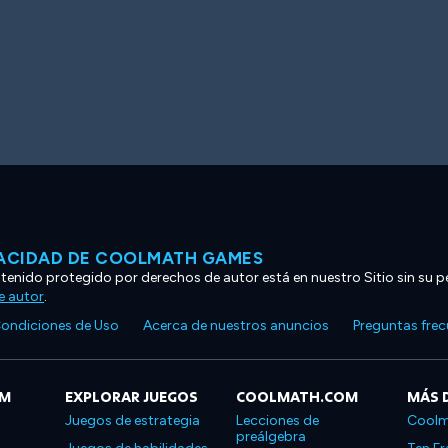
VACIDAD DE COOLMATH GAMES
ntenido protegido por derechos de autor está en nuestro Sitio sin su p
e autor
.
ondiciones de Uso
Acerca de nuestros anuncios
Preguntas fre
OM
EXPLORAR JUEGOS
COOLMATH.COM
MÁS 
Juegos de estrategia
Lecciones de
Coolm
preálgebra