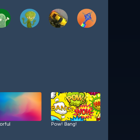
orful
Pow! Bang!