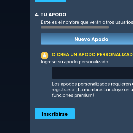
4. TU APODO
Este es el nombre que verán otros usuarios
Robotic
International
O CREA UN APODO PERSONALIZA
Ingrese su apodo personalizado
Big City
Starlight
Los apodos personalizados requieren
registrarse. ¡La membresía incluye un
funciones premium!
Ooh! Aah!
Night Game