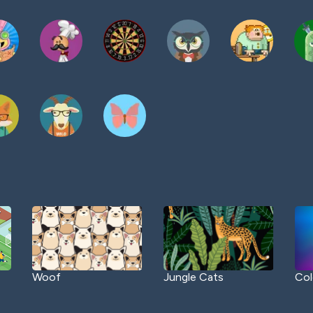
Woof
Jungle Cats
Col