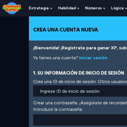
Skip
Skip
Skip
Skip
Pasar
to
to
to
to
al
Estrategia
Habilidad
Números
Lógica
Show
Show
Show
Top
Navigation
Main
Footer
contenido
Submenu
Submenu
Submenu
of
Content
principal
For
For
For
Page
Estrategia
Habilidad
Números
CREA UNA CUENTA NUEVA
¡Bienvenida! ¡Regístrate para ganar XP, subi
Ya tienes una cuenta?
Iniciar sesión
.
1. SU INFORMACIÓN DE INICIO DE SESIÓN
Cree una ID de inicio de sesión. Otros usuarios
Crear una contraseña. ¡Asegúrate de recordar
Introducir la contraseña