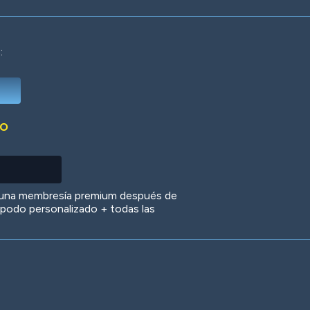
:
Deep Water
On the Beach
Mus
DO
Circuits
Glazed Over
In 
 una membresía premium después de
 apodo personalizado + todas las
Big Spender
Hit the Slopes
Boo