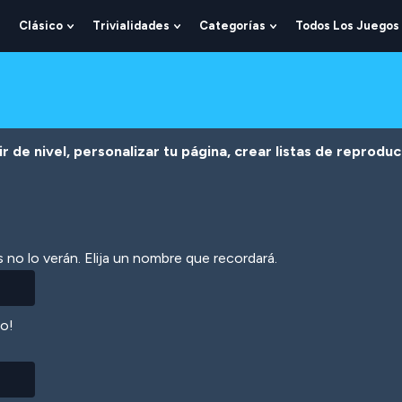
Clásico
Trivialidades
Categorías
Todos Los Juegos
Show
Show
Show
Show
Submenu
Submenu
Submenu
Submenu
For
For
For
For
Lógica
Clásico
Trivialidades
Categorías
r de nivel, personalizar tu página, crear listas de reprodu
 no lo verán. Elija un nombre que recordará.
lo!