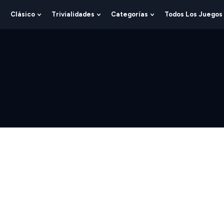
Clásico
Trivialidades
Categorías
Todos Los Juegos
Show
Show
Show
Show
Submenu
Submenu
Submenu
Submenu
For
For
For
For
Lógica
Clásico
Trivialidades
Categorías
st quizzes