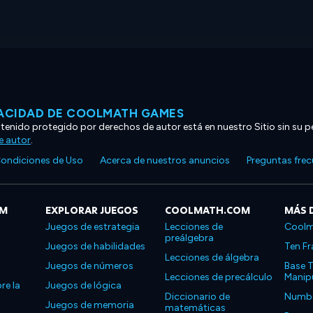
VACIDAD DE COOLMATH GAMES
ntenido protegido por derechos de autor está en nuestro Sitio sin su p
e autor
.
ondiciones de Uso
Acerca de nuestros anuncios
Preguntas fre
OM
EXPLORAR JUEGOS
COOLMATH.COM
MÁS 
Juegos de estrategia
Lecciones de
Coolm
preálgebra
Juegos de habilidades
Ten Fr
Lecciones de álgebra
Juegos de números
Base T
Lecciones de precálculo
Manipu
re la
Juegos de lógica
Diccionario de
Number
Juegos de memoria
matemáticas