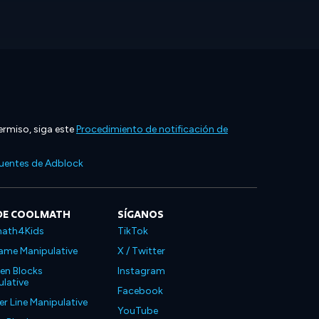
ermiso, siga este
Procedimiento de notificación de
cuentes de Adblock
DE COOLMATH
SÍGANOS
ath4Kids
TikTok
ame Manipulative
X / Twitter
en Blocks
Instagram
lative
Facebook
 Line Manipulative
YouTube