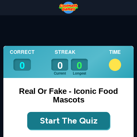
Skip
Skip
Skip
Skip
to
to
to
to
Top
Navigation
Main
Footer
of
Content
Page
REAL OR FAKE - ICONIC FOOD MASCOTS
CORRECT
STREAK
TIME
0
0
0
Current
Longest
Real Or Fake - Iconic Food
Mascots
Start The Quiz