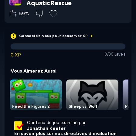
Aquatic Rescue
59%
Connectez-vous pour conserver XP
0 XP
0/30 Levels
Vous Aimerez Aussi
Feed the Figures 2
Sheep vs. Wolf
Pipe 
Contenu du jeu examiné par
Jonathan Keefer
En savoir plus sur nos directives d'évaluation