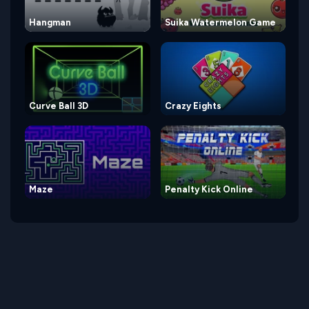
Hangman
Suika Watermelon Game
Curve Ball 3D
Crazy Eights
Maze
Penalty Kick Online