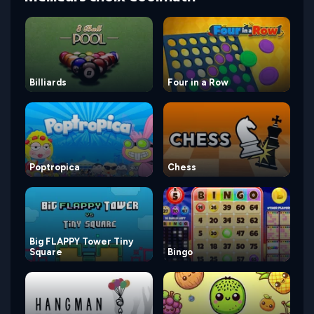
Billiards
Four in a Row
Poptropica
Chess
Big FLAPPY Tower Tiny
Square
Bingo