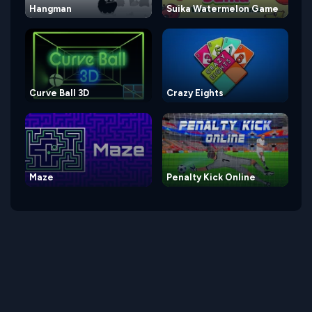
Hangman
Suika Watermelon Game
Curve Ball 3D
Crazy Eights
Maze
Penalty Kick Online