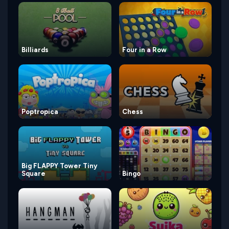
Billiards
Four in a Row
Poptropica
Chess
Big FLAPPY Tower Tiny
Square
Bingo