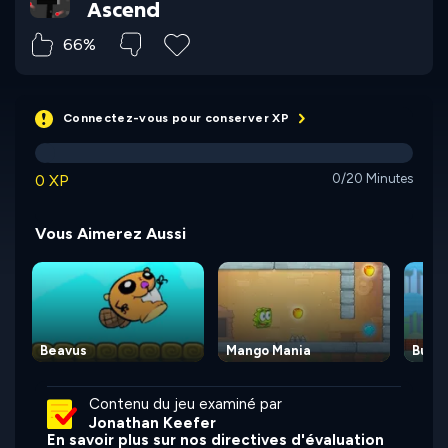
Ascend
66%
Connectez-vous pour conserver XP
0 XP
0/20 Minutes
Vous Aimerez Aussi
Beavus
Mango Mania
Bunn
Contenu du jeu examiné par
Jonathan Keefer
En savoir plus sur nos directives d'évaluation