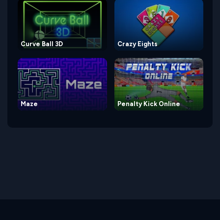
Curve Ball 3D
Crazy Eights
Maze
Penalty Kick Online