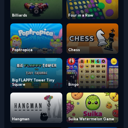
Billiards
Four in a Row
Poptropica
Chess
Big FLAPPY Tower Tiny
Square
Bingo
Hangman
Suika Watermelon Game