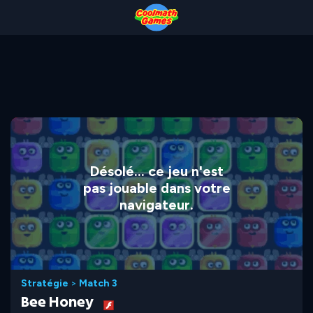
Skip
Skip
Skip
Skip
to
to
to
to
Top
Navigation
Main
Footer
of
Content
Page
Désolé... ce jeu n'est
pas jouable dans votre
navigateur.
Stratégie
>
Match 3
Bee Honey