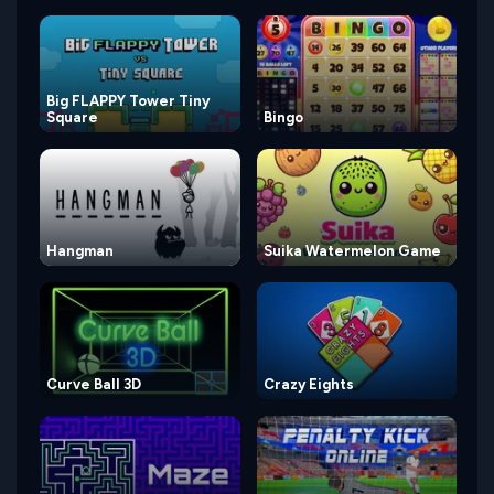
Big FLAPPY Tower Tiny
Square
Bingo
Hangman
Suika Watermelon Game
Curve Ball 3D
Crazy Eights