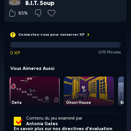
B.I.T. Soup
85%
Connectez-vous pour conserver XP
0 XP
0/15 Minutes
Vous Aimerez Aussi
Delia
Ghost House
Borbo
Contenu du jeu examiné par
Antonia Gates
En savoir plus sur nos directives d'évaluation