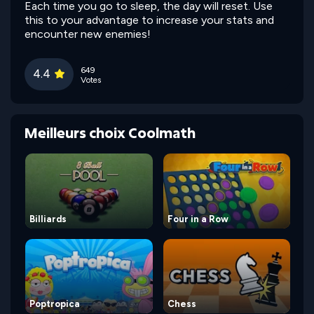
Each time you go to sleep, the day will reset. Use
this to your advantage to increase your stats and
encounter new enemies!
649
4.4
Votes
Meilleurs choix Coolmath
Billiards
Four in a Row
Poptropica
Chess