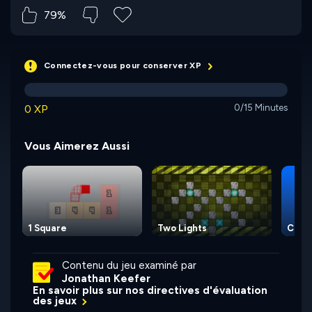
79%
Connectez-vous pour conserver XP
0 XP
0/15 Minutes
Vous Aimerez Aussi
1 Square
Two Lights
Colo
Contenu du jeu examiné par
Jonathan Keefer
En savoir plus sur nos directives d'évaluation
des jeux