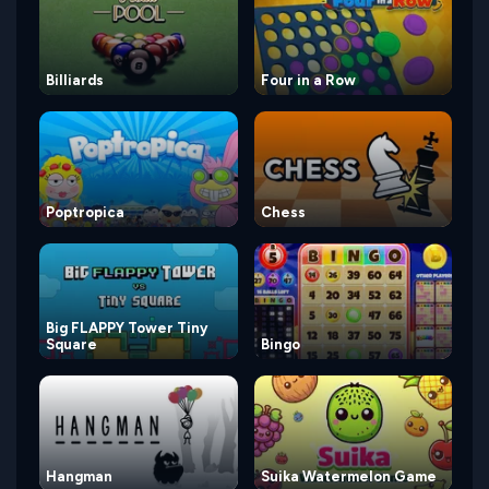
Billiards
Four in a Row
Poptropica
Chess
Big FLAPPY Tower Tiny
Square
Bingo
Hangman
Suika Watermelon Game