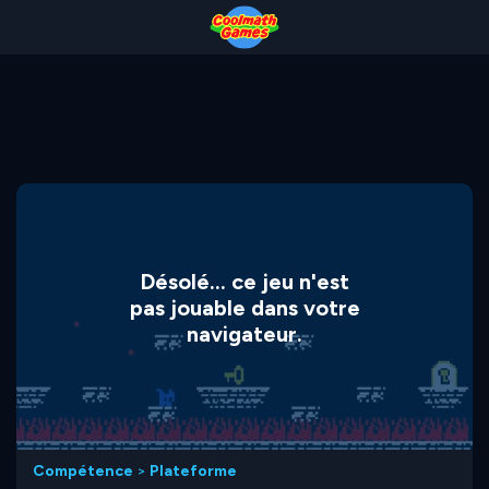
Skip
Skip
Skip
Skip
to
to
to
to
Top
Navigation
Main
Footer
of
Content
Page
Désolé... ce jeu n'est
pas jouable dans votre
navigateur.
Compétence
>
Plateforme