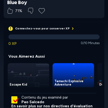
Blue Boy
71%
Connectez-vous pour conserver XP
0 XP
0/10 Minutes
Vous Aimerez Aussi
Tamachi Explosive
Escape Kid
Adventure
Dupli
Contenu du jeu examiné par
Pao Salcedo
En savoir plus sur nos directives d'évaluation