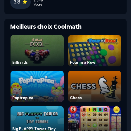
2,346
3.8
Votes
Meilleurs choix Coolmath
Billiards
Four in a Row
Poptropica
Chess
Big FLAPPY Tower Tiny