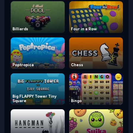
Billiards
Four in a Row
Poptropica
Chess
Big FLAPPY Tower Tiny
Square
Bingo