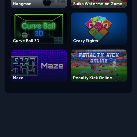
Hangman
Suika Watermelon Game
Curve Ball 3D
Crazy Eights
Maze
Penalty Kick Online