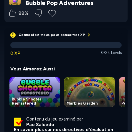
Bubble Pop Adventures
88%
Connectez-vous pour conserver XP
0 XP
0/24 Levels
Vous Aimerez Aussi
Bubble Shooter
Remastered
Marbles Garden
Pebbl
Contenu du jeu examiné par
Pao Salcedo
En savoir plus sur nos directives d'évaluation