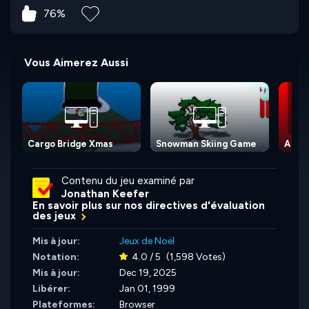
76%
Vous Aimerez Aussi
Cargo Bridge Xmas
Snowman Skiing Game
A Blo
Contenu du jeu examiné par
Jonathan Keefer
En savoir plus sur nos directives d'évaluation
des jeux
Mis à jour:
Jeux de Noël
Notation:
4.0 / 5
(1,598 Votes)
Mis à jour:
Dec 19, 2025
Libérer:
Jan 01, 1999
Plateformes:
Browser