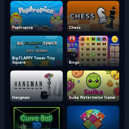
Poptropica
Chess
Big FLAPPY Tower Tiny
Square
Bingo
Hangman
Suika Watermelon Game