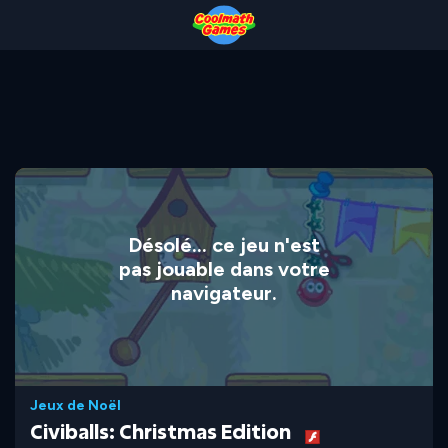
Skip
Skip
Skip
Skip
to
to
to
to
Top
Navigation
Main
Footer
of
Content
Page
Désolé... ce jeu n'est
pas jouable dans votre
navigateur.
Jeux de Noël
Civiballs: Christmas Edition