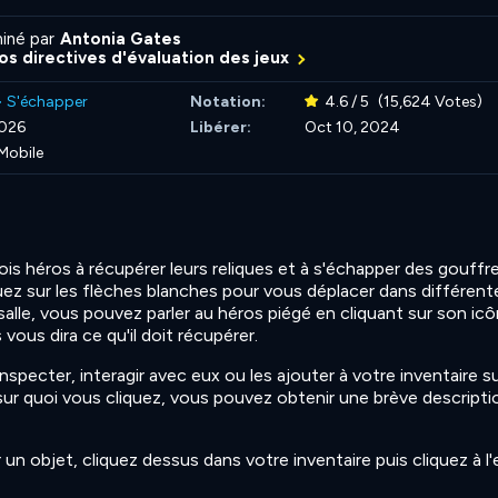
iné par
Antonia Gates
nos directives d'évaluation des jeux
>
S'échapper
Notation:
4.6 / 5
(15,624 Votes)
2026
Libérer:
Oct 10, 2024
Mobile
trois héros à récupérer leurs reliques et à s'échapper des gouffr
quez sur les flèches blanches pour vous déplacer dans différent
salle, vous pouvez parler au héros piégé en cliquant sur son ic
 vous dira ce qu'il doit récupérer.
inspecter, interagir avec eux ou les ajouter à votre inventaire su
 sur quoi vous cliquez, vous pouvez obtenir une brève descripti
 un objet, cliquez dessus dans votre inventaire puis cliquez à l'