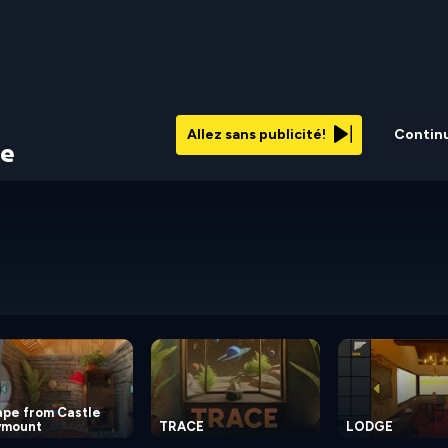
Allez sans publicité!
Contin
pe
ape from Castle
ymount
TRACE
LODGE