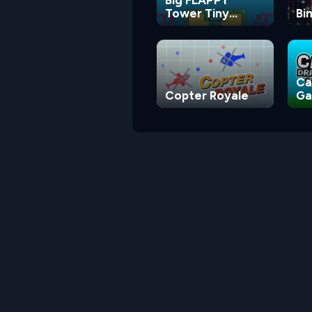
Tower Tiny
Bi
Square
Ca
Copter Royale
G