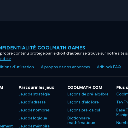
NFIDENTIALITÉ COOLMATH GAMES
propre contenu protégé par le droit d'auteur se trouve sur notre site sa
'auteur
.
tions d'utilisation
À propos de nos annonces
Adblock FAQ
OM
Parcourir les jeux
COOLMATH.COM
Plus 
Jeux de stratégie
Leçons de pré-algèbre
Coolm
Jeux d'adresse
Leçons d'algèbre
Ten Fr
Jeux de nombres
Leçons pré-calcul
Base T
Manipu
Jeux de logique
Dictionnaire
mathématique
Number
nnement
Jeux de mémoire