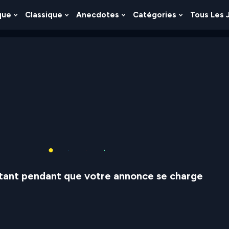
que
Classique
Anecdotes
Catégories
Tous Les 
Show
Show
Show
Show
nu
Submenu
Submenu
Submenu
Submenu
For
For
For
For
es
Logique
Classique
Anecdotes
Catégories
stant pendant que votre annonce se charge