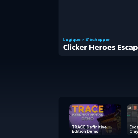
Logique
>
S'échapper
Clicker Heroes Esca
TRACE Definitive
Esc
Edition Demo
Cla