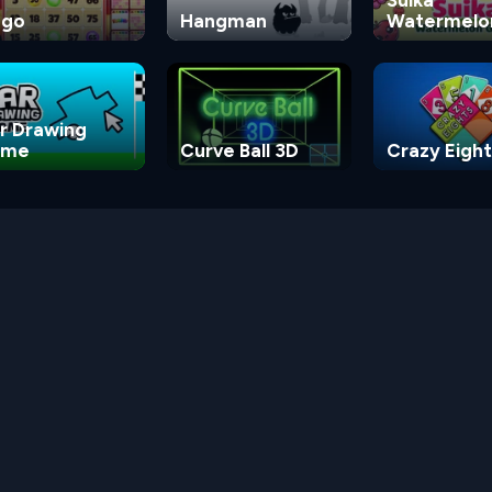
ngo
Hangman
Watermelo
Game
r Drawing
ame
Curve Ball 3D
Crazy Eight