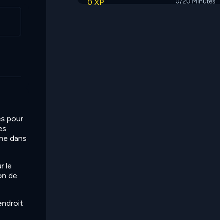
0 XP
0/20 Minutes
es pour
es
ône dans
r le
on de
endroit