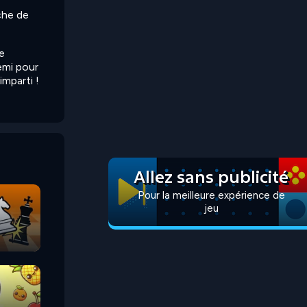
che de
e
emi pour
imparti !
Allez sans publicité
Pour la meilleure expérience de
jeu