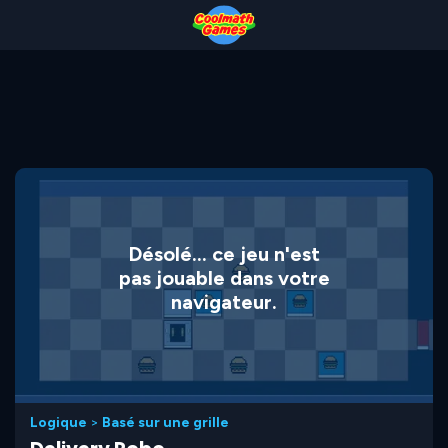
Skip
Skip
Skip
Skip
to
to
to
to
Top
Navigation
Main
Footer
of
Content
Page
Désolé... ce jeu n'est
pas jouable dans votre
navigateur.
Logique
>
Basé sur une grille