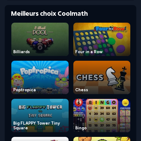
Meilleurs choix Coolmath
Billiards
Four in a Row
Poptropica
Chess
Big FLAPPY Tower Tiny
Square
Bingo