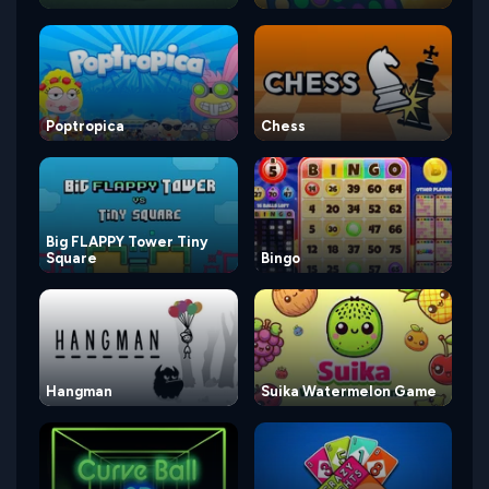
Poptropica
Chess
Big FLAPPY Tower Tiny
Square
Bingo
Hangman
Suika Watermelon Game