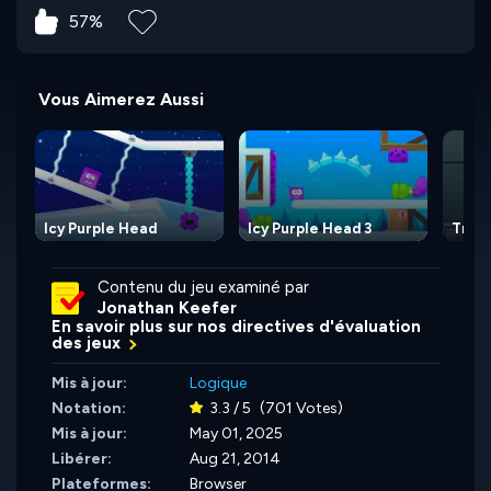
57%
Vous Aimerez Aussi
Icy Purple Head
Icy Purple Head 3
Tran
Contenu du jeu examiné par
Jonathan Keefer
En savoir plus sur nos directives d'évaluation
des jeux
Mis à jour:
Logique
Notation:
3.3 / 5
(701 Votes)
Mis à jour:
May 01, 2025
Libérer:
Aug 21, 2014
Plateformes:
Browser