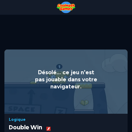
Skip
Skip
Skip
Skip
to
to
to
to
Top
Navigation
Main
Footer
of
Content
Page
Désolé... ce jeu n'est
pas jouable dans votre
navigateur.
Logique
Double Win