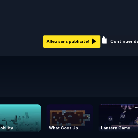
67%
Allez sans publicité!
Continuer d
obility
What Goes Up
Lantern Game