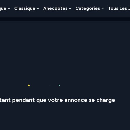
que
Classique
Anecdotes
Catégories
Tous Les 
Show
Show
Show
Show
nu
Submenu
Submenu
Submenu
Submenu
For
For
For
For
es
Logique
Classique
Anecdotes
Catégories
stant pendant que votre annonce se charge