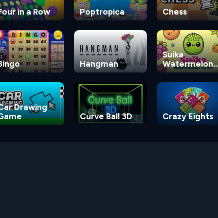
Four in a Row
Poptropica
Chess
Suika
Bingo
Hangman
Watermelon
Game
Car Drawing
Game
Curve Ball 3D
Crazy Eights