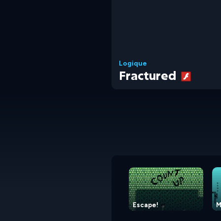
Logique
Fractured
Escape!
M