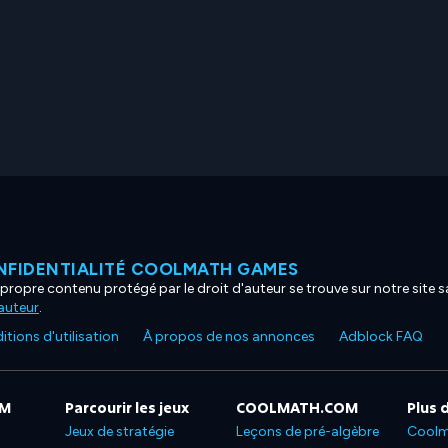
NFIDENTIALITÉ COOLMATH GAMES
propre contenu protégé par le droit d'auteur se trouve sur notre site sa
'auteur
.
tions d'utilisation
À propos de nos annonces
Adblock FAQ
OM
Parcourir les jeux
COOLMATH.COM
Plus 
Jeux de stratégie
Leçons de pré-algèbre
Coolm