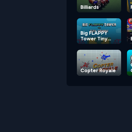
Billiards
Big FLAPPY
Tower Tiny
Square
Copter Royale