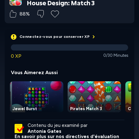
House Design: Match 3
88%
Connectez-vous pour conserver XP
0 XP
0/30 Minutes
Vous Aimerez Aussi
Jewel Burst
Pirates Match 3
Cube
Contenu du jeu examiné par
Antonia Gates
En savoir plus sur nos directives d'évaluation