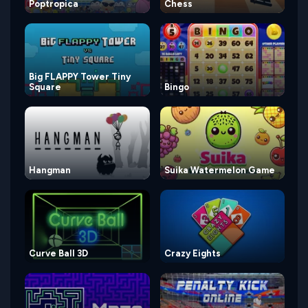
Poptropica
Chess
Big FLAPPY Tower Tiny
Square
Bingo
Hangman
Suika Watermelon Game
Curve Ball 3D
Crazy Eights