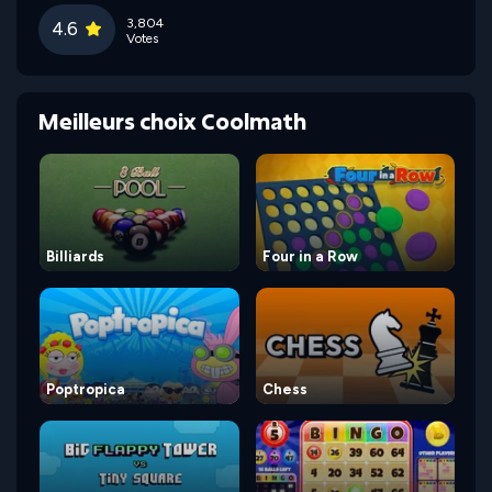
3,804
4.6
Votes
Meilleurs choix Coolmath
Billiards
Four in a Row
Poptropica
Chess