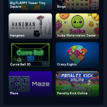
Big FLAPPY Tower Tiny
Square
Bingo
Hangman
Suika Watermelon Game
Curve Ball 3D
Crazy Eights
Maze
Penalty Kick Online