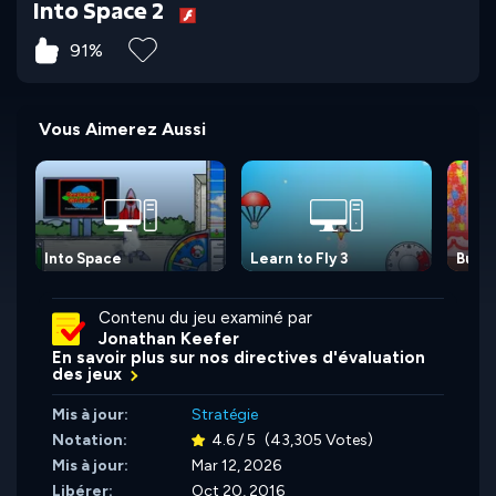
Into Space 2
91%
Vous Aimerez Aussi
Into Space
Learn to Fly 3
Burri
Contenu du jeu examiné par
Jonathan Keefer
En savoir plus sur nos directives d'évaluation
des jeux
Mis à jour:
Stratégie
Notation:
4.6 / 5
(43,305 Votes)
Mis à jour:
Mar 12, 2026
Libérer:
Oct 20, 2016