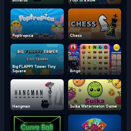
Billiards
Four in a Row
Poptropica
Chess
Big FLAPPY Tower Tiny
Square
Bingo
Hangman
Suika Watermelon Game