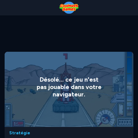
Skip
Skip
Skip
Skip
to
to
to
to
Top
Navigation
Main
Footer
of
Content
Page
Désolé... ce jeu n'est
pas jouable dans votre
navigateur.
Stratégie