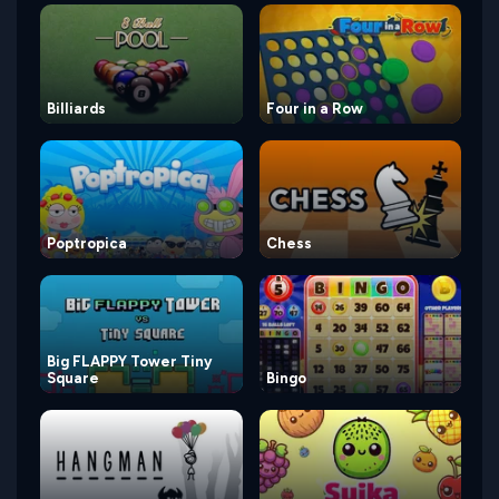
Billiards
Four in a Row
Poptropica
Chess
Big FLAPPY Tower Tiny
Square
Bingo