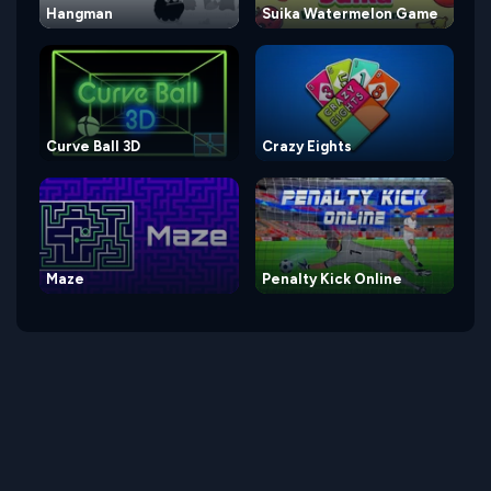
Hangman
Suika Watermelon Game
Curve Ball 3D
Crazy Eights
Maze
Penalty Kick Online