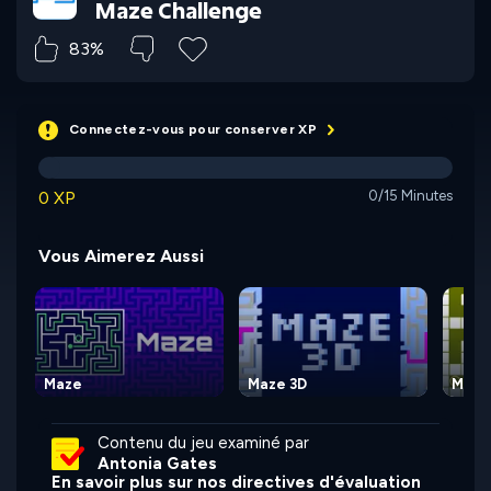
Maze Challenge
83%
Connectez-vous pour conserver XP
0 XP
0/15 Minutes
Vous Aimerez Aussi
Maze
Maze 3D
Maze
Contenu du jeu examiné par
Antonia Gates
En savoir plus sur nos directives d'évaluation