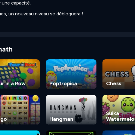
r une capacité.
gues, un nouveau niveau se débloquera !
math
ur in a Row
Poptropica
Chess
Suika
ngo
Hangman
Watermelo
Game