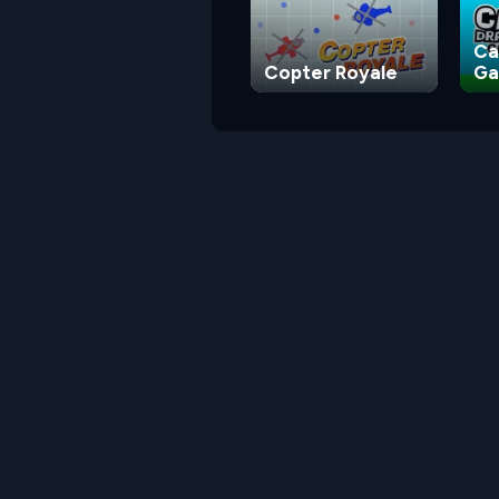
Ca
Copter Royale
G