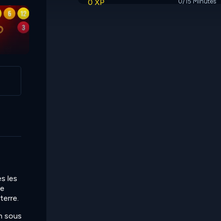
0 XP
0/15 Minutes
s les
le
terre.
on sous