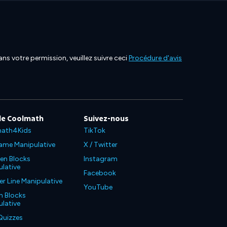
ns votre permission, veuillez suivre ceci
Procédure d'avis
de Coolmath
Suivez-nous
ath4Kids
TikTok
ame Manipulative
X / Twitter
en Blocks
Instagram
lative
Facebook
 Line Manipulative
YouTube
n Blocks
lative
Quizzes