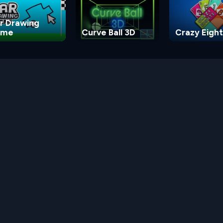
r Drawing
ame
Curve Ball 3D
Crazy Eight