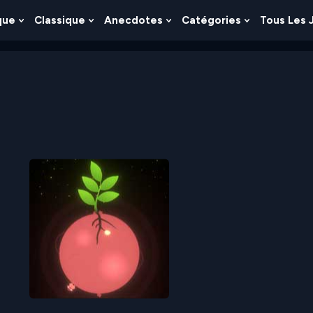
que
Classique
Anecdotes
Catégories
Tous Les 
Show
Show
Show
Show
nu
Submenu
Submenu
Submenu
Submenu
For
For
For
For
es
Logique
Classique
Anecdotes
Catégories