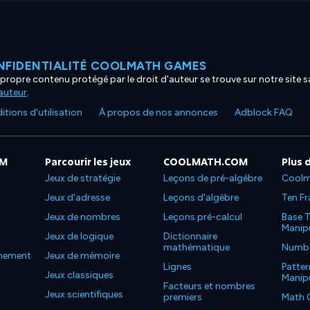
NFIDENTIALITÉ COOLMATH GAMES
propre contenu protégé par le droit d'auteur se trouve sur notre site sa
'auteur
.
tions d'utilisation
À propos de nos annonces
Adblock FAQ
OM
Parcourir les jeux
COOLMATH.COM
Plus 
Jeux de stratégie
Leçons de pré-algèbre
Coolm
Jeux d'adresse
Leçons d'algèbre
Ten Fr
Jeux de nombres
Leçons pré-calcul
Base T
Manipu
Jeux de logique
Dictionnaire
mathématique
Number
nnement
Jeux de mémoire
Lignes
Patter
Jeux classiques
Manipu
Facteurs et nombres
Jeux scientifiques
premiers
Math 