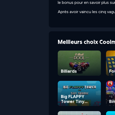
le bonus pour en savoir plus su
Après avoir vaincu les cinq va
Meilleurs choix Cool
Billiards
Fo
Big FLAPPY
Tower Tiny
Bi
Square