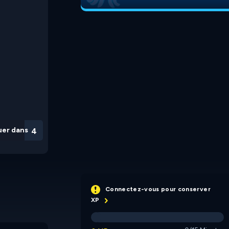
uer dans
3
Connectez-vous pour conserver
XP
Orcs vs Elves
Block Shooter Frenzy