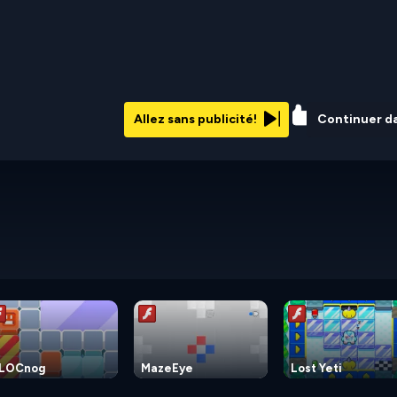
63%
Allez sans publicité!
Continuer d
LOCnog
MazeEye
Lost Yeti