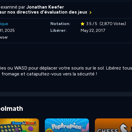
 examiné par
Jonathan Keefer
 sur nos directives d'évaluation des jeux
ique
Notation:
3.5 / 5
(2,870 Votes)
31, 2025
Libérer:
May 22, 2017
wser
ées ou WASD pour déplacer votre souris sur le sol. Libérez tou
 fromage et catapultez-vous vers la sécurité !
Coolmath