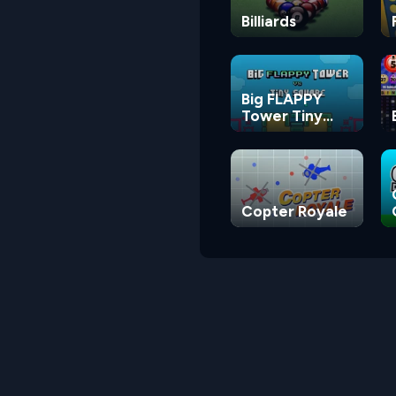
Billiards
Big FLAPPY
Tower Tiny
Square
Copter Royale