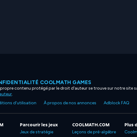
NFIDENTIALITÉ COOLMATH GAMES
propre contenu protégé par le droit d'auteur se trouve sur notre site sa
'auteur
.
tions d'utilisation
À propos de nos annonces
Adblock FAQ
OM
Parcourir les jeux
COOLMATH.COM
Plus 
Jeux de stratégie
Leçons de pré-algèbre
Coolm