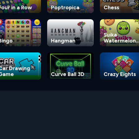
Four in a Row
Poptropica
Chess
Suika
Bingo
Hangman
Watermelon
Game
Car Drawing
Game
Curve Ball 3D
Crazy Eights