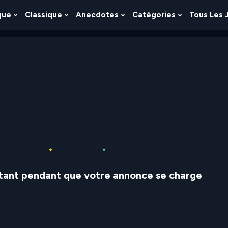
que
Classique
Anecdotes
Catégories
Tous Les 
Show
Show
Show
Show
nu
Submenu
Submenu
Submenu
Submenu
For
For
For
For
es
Logique
Classique
Anecdotes
Catégories
stant pendant que votre annonce se charge