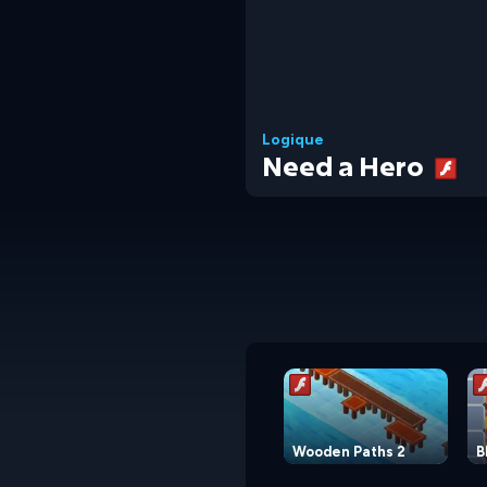
Logique
Need a Hero
Wooden Paths 2
B