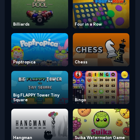
Billiards
Four in a Row
Poptropica
Chess
Big FLAPPY Tower Tiny
Square
Bingo
Hangman
Suika Watermelon Game