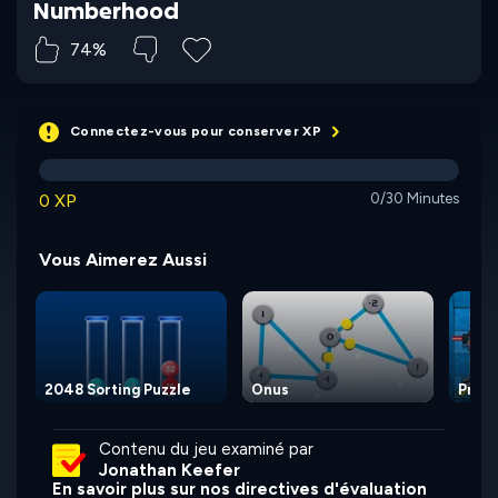
Numberhood
74%
Connectez-vous pour conserver XP
0 XP
0/30 Minutes
Vous Aimerez Aussi
2048 Sorting Puzzle
Onus
Prot
Contenu du jeu examiné par
Jonathan Keefer
En savoir plus sur nos directives d'évaluation