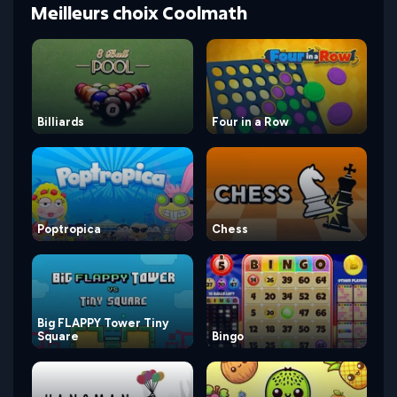
Meilleurs choix Coolmath
Billiards
Four in a Row
Poptropica
Chess
Big FLAPPY Tower Tiny
Square
Bingo