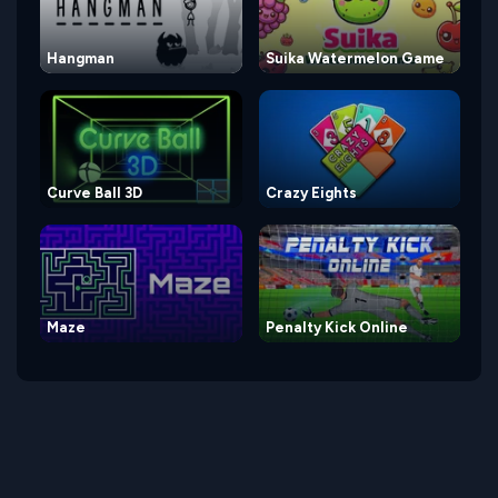
Hangman
Suika Watermelon Game
Curve Ball 3D
Crazy Eights
Maze
Penalty Kick Online