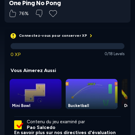
One Ping No Pong
76%
Connectez-vous pour conserver XP
0 XP
0/18 Levels
Vous Aimerez Aussi
Mini Bowl
Bucketball
Dunk
Contenu du jeu examiné par
Pao Salcedo
En savoir plus sur nos directives d'évaluation