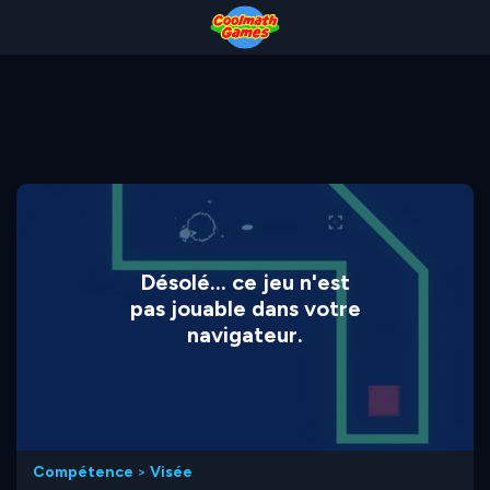
Skip
Skip
Skip
Skip
to
to
to
to
Top
Navigation
Main
Footer
of
Content
Page
Désolé... ce jeu n'est
pas jouable dans votre
navigateur.
Compétence
>
Visée