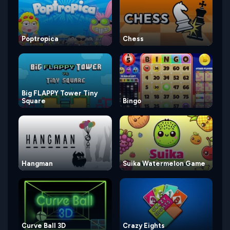
Poptropica
Chess
Big FLAPPY Tower Tiny
Square
Bingo
Hangman
Suika Watermelon Game
Curve Ball 3D
Crazy Eights