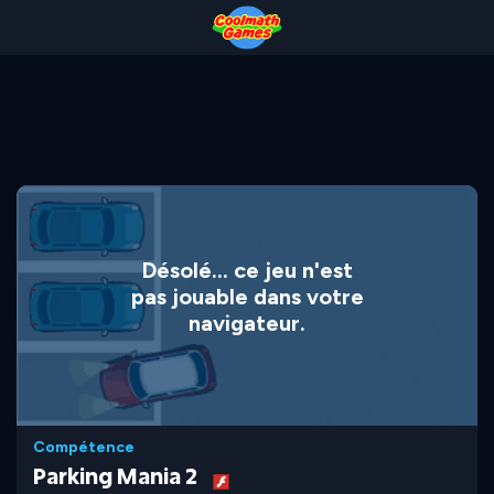
Skip
Skip
Skip
Skip
to
to
to
to
Top
Navigation
Main
Footer
of
Content
Page
Désolé... ce jeu n'est
pas jouable dans votre
navigateur.
Compétence
Parking Mania 2