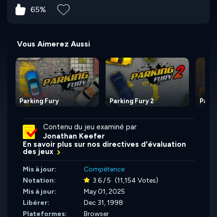
65%
Vous Aimerez Aussi
Parking Fury
Parking Fury 2
Parki
Contenu du jeu examiné par
Jonathan Keefer
En savoir plus sur nos directives d'évaluation
des jeux
Mis à jour:
Compétence
Notation:
3.6 / 5
(11,154 Votes)
Mis à jour:
May 01, 2025
Libérer:
Dec 31, 1998
Plateformes:
Browser