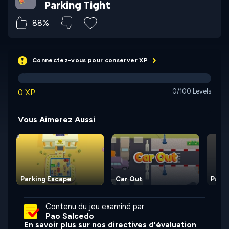
Parking Tight
88%
Connectez-vous pour conserver XP
0 XP
0/100 Levels
Vous Aimerez Aussi
Parking Escape
Car Out
Parki
Contenu du jeu examiné par
Pao Salcedo
En savoir plus sur nos directives d'évaluation