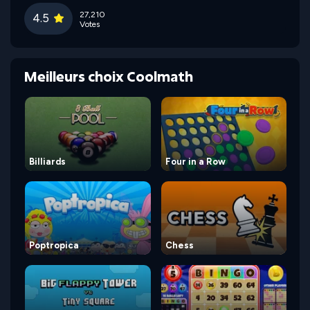
27,210
4.5
Votes
Meilleurs choix Coolmath
Billiards
Four in a Row
Poptropica
Chess