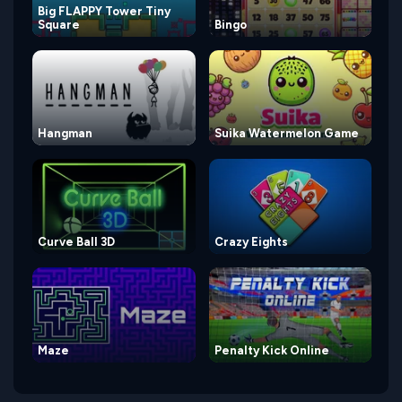
Big FLAPPY Tower Tiny
Square
Bingo
Hangman
Suika Watermelon Game
Curve Ball 3D
Crazy Eights
Maze
Penalty Kick Online