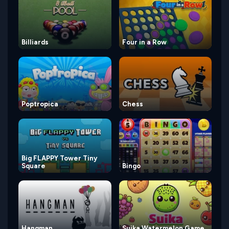
Billiards
Four in a Row
Poptropica
Chess
Big FLAPPY Tower Tiny
Square
Bingo
Hangman
Suika Watermelon Game