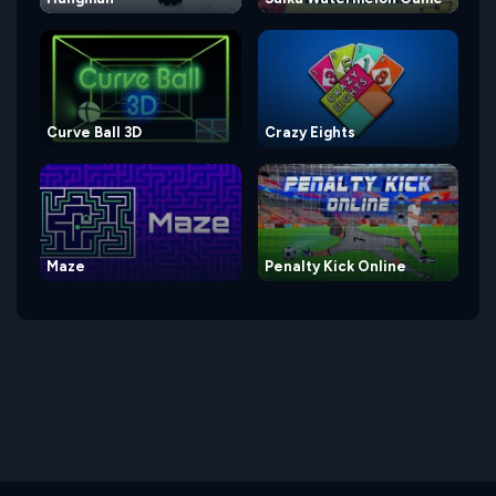
Curve Ball 3D
Crazy Eights
Maze
Penalty Kick Online