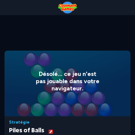
Skip
Skip
Skip
Skip
to
to
to
to
Top
Navigation
Main
Footer
of
Content
Page
Désolé... ce jeu n'est
pas jouable dans votre
navigateur.
Stratégie
Piles of Balls