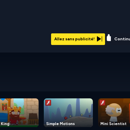
81%
Allez sans publicité!
Contin
 King
Simple Motions
Mini Scientist