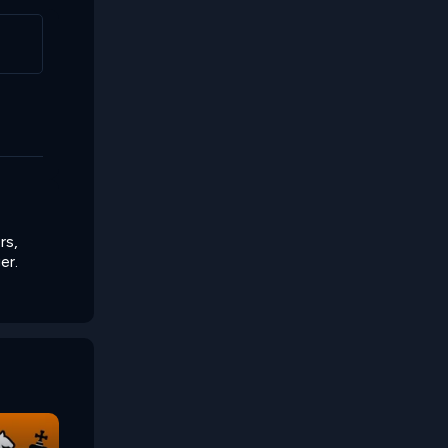
rs,
er.