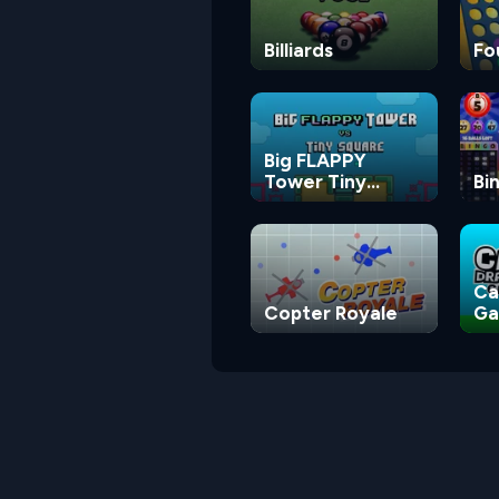
Billiards
Fo
Big FLAPPY
Tower Tiny
Bi
Square
Ca
Copter Royale
G