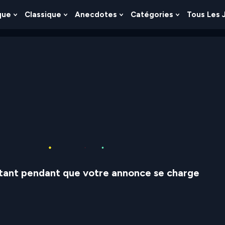
que
Classique
Anecdotes
Catégories
Tous Les 
Show
Show
Show
Show
nu
Submenu
Submenu
Submenu
Submenu
For
For
For
For
es
Logique
Classique
Anecdotes
Catégories
stant pendant que votre annonce se charge