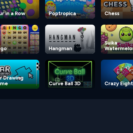
ur in a Row
Poptropica
Chess
Suika
ngo
Hangman
Watermelo
Game
r Drawing
ame
Curve Ball 3D
Crazy Eight