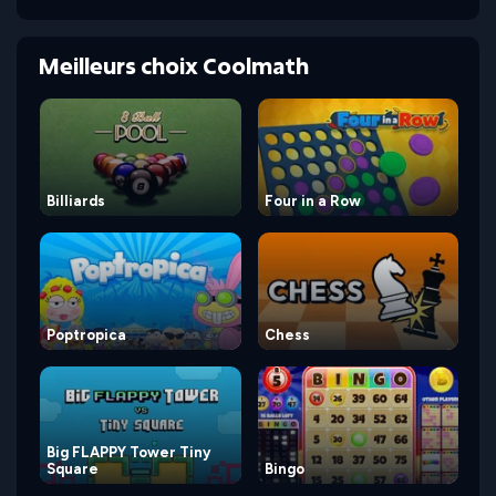
Meilleurs choix Coolmath
Billiards
Four in a Row
Poptropica
Chess
Big FLAPPY Tower Tiny
Square
Bingo