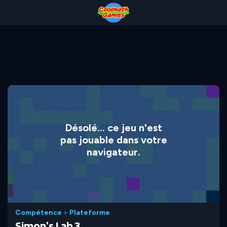
Skip
Skip
Skip
Skip
to
to
to
to
Top
Navigation
Main
Footer
of
Content
Page
Désolé... ce jeu n'est
pas jouable dans votre
navigateur.
Compétence
>
Plateforme
Simon's Lab 3