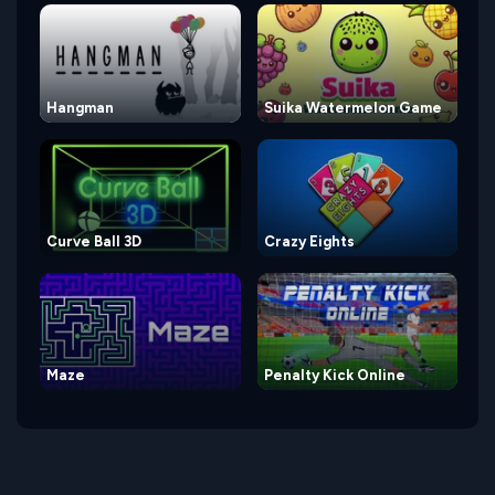
Hangman
Suika Watermelon Game
Curve Ball 3D
Crazy Eights
Maze
Penalty Kick Online