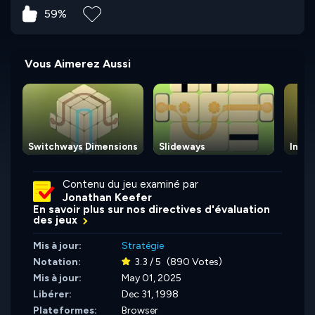
59%
Vous Aimerez Aussi
Switchways Dimensions
Slideways
Inter
Contenu du jeu examiné par
Jonathan Keefer
En savoir plus sur nos directives d'évaluation
des jeux
Mis à jour:
Stratégie
Notation:
3.3 / 5
(890 Votes)
Mis à jour:
May 01, 2025
Libérer:
Dec 31, 1998
Plateformes:
Browser