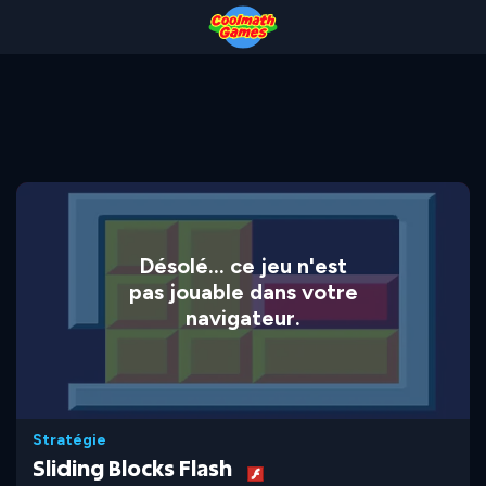
Skip
Skip
Skip
Skip
to
to
to
to
Top
Navigation
Main
Footer
of
Content
Page
Désolé... ce jeu n'est
pas jouable dans votre
navigateur.
Stratégie
Sliding Blocks Flash