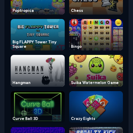
Poptropica
Chess
Big FLAPPY Tower Tiny
Square
Bingo
Hangman
Suika Watermelon Game
Curve Ball 3D
Crazy Eights