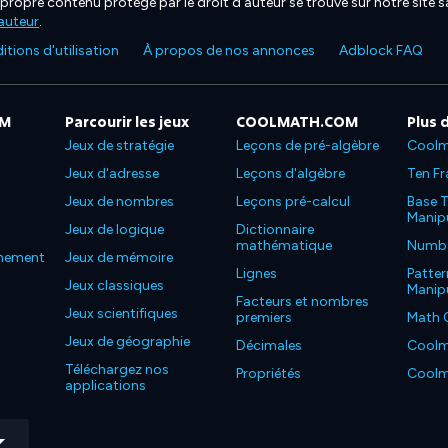
propre contenu protégé par le droit d'auteur se trouve sur notre site sa
'auteur
.
tions d'utilisation
À propos de nos annonces
Adblock FAQ
OM
Parcourir les jeux
COOLMATH.COM
Plus 
Jeux de stratégie
Leçons de pré-algèbre
Coolm
Jeux d'adresse
Leçons d'algèbre
Ten Fr
Jeux de nombres
Leçons pré-calcul
Base T
Manipu
Jeux de logique
Dictionnaire
mathématique
Number
nnement
Jeux de mémoire
Lignes
Patter
Jeux classiques
Manipu
Facteurs et nombres
Jeux scientifiques
premiers
Math 
Jeux de géographie
Décimales
Coolm
Téléchargez nos
Propriétés
Coolm
applications