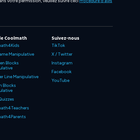
ns votre permission, veuillez suivre ceci
Procédure d'avis
de Coolmath
Suivez-nous
ath4Kids
TikTok
ame Manipulative
X / Twitter
en Blocks
Instagram
lative
Facebook
 Line Manipulative
YouTube
n Blocks
lative
Quizzes
ath4Teachers
ath4Parents