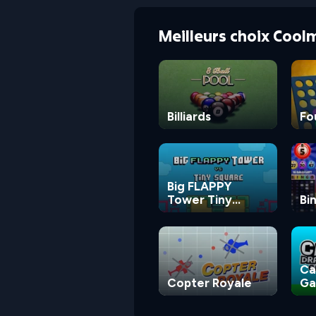
Meilleurs choix Cool
Billiards
Fo
Big FLAPPY
Tower Tiny
Bi
Square
Ca
Copter Royale
G