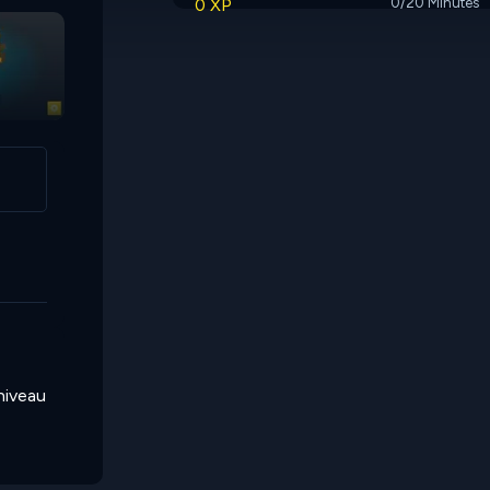
0 XP
0/20 Minutes
Jewel Routes
Jigsort Puzzles
 niveau