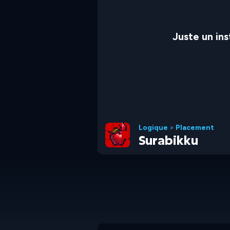
Juste un in
Logique
>
Placement
Surabikku