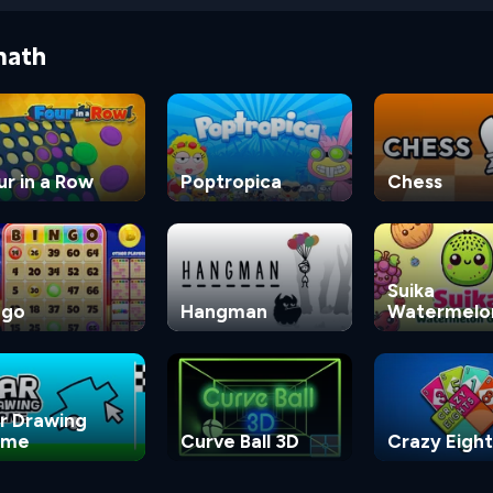
math
ur in a Row
Poptropica
Chess
Suika
ngo
Hangman
Watermelo
Game
r Drawing
ame
Curve Ball 3D
Crazy Eight