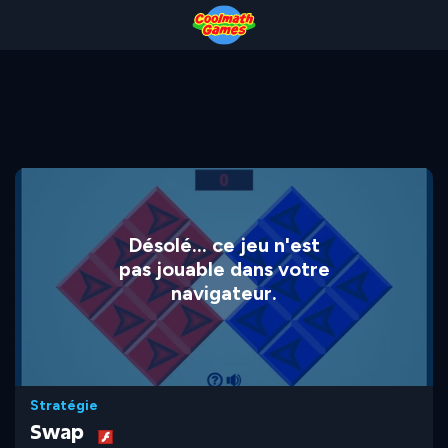
Skip
Skip
Skip
Skip
to
to
to
to
Top
Navigation
Main
Footer
of
Content
Page
Désolé... ce jeu n'est
pas jouable dans votre
navigateur.
Stratégie
Swap