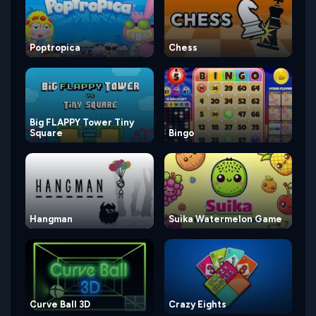
Poptropica
Chess
Big FLAPPY Tower Tiny
Square
Bingo
Hangman
Suika Watermelon Game
Curve Ball 3D
Crazy Eights