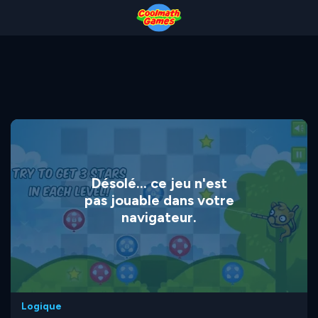
Skip
Skip
Skip
Skip
to
to
to
to
Top
Navigation
Main
Footer
of
Content
Page
Désolé... ce jeu n'est
pas jouable dans votre
navigateur.
Logique