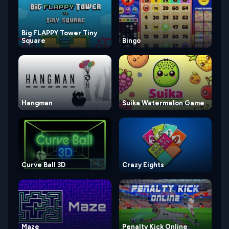
Big FLAPPY Tower Tiny
Square
Bingo
Hangman
Suika Watermelon Game
Curve Ball 3D
Crazy Eights
Maze
Penalty Kick Online