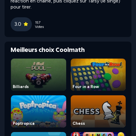
réaction en chaîne, puis cliquez sur Tarsy (le singe)
pour tirer.
157
3.0
Votes
Meilleurs choix Coolmath
Billiards
Four in a Row
Poptropica
Chess