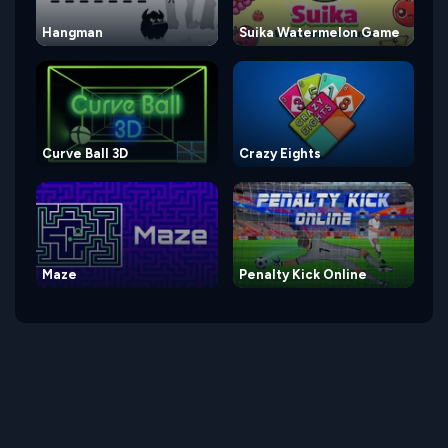
Hangman
Suika Watermelon Game
Curve Ball 3D
Crazy Eights
Maze
Penalty Kick Online