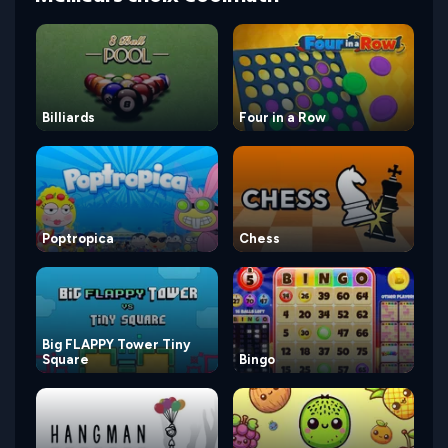
Billiards
Four in a Row
Poptropica
Chess
Big FLAPPY Tower Tiny
Square
Bingo