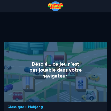
Skip
Skip
Skip
Skip
to
to
to
to
Top
Navigation
Main
Footer
of
Content
Page
Désolé... ce jeu n'est
pas jouable dans votre
navigateur.
Classique
>
Mahjong