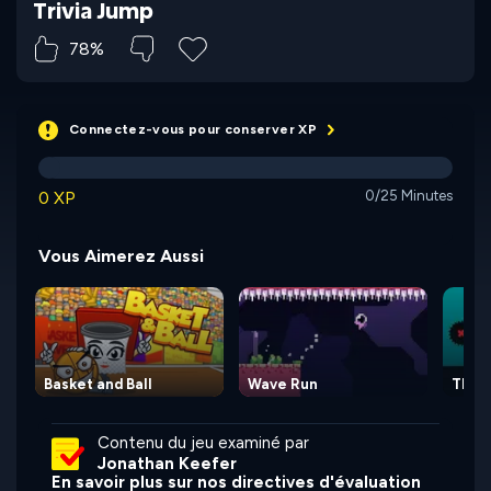
Trivia Jump
78%
Connectez-vous pour conserver XP
0 XP
0/25 Minutes
Vous Aimerez Aussi
Basket and Ball
Wave Run
The L
Contenu du jeu examiné par
Jonathan Keefer
En savoir plus sur nos directives d'évaluation