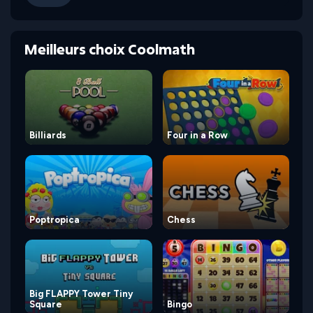
Meilleurs choix Coolmath
Billiards
Four in a Row
Poptropica
Chess
Big FLAPPY Tower Tiny
Square
Bingo