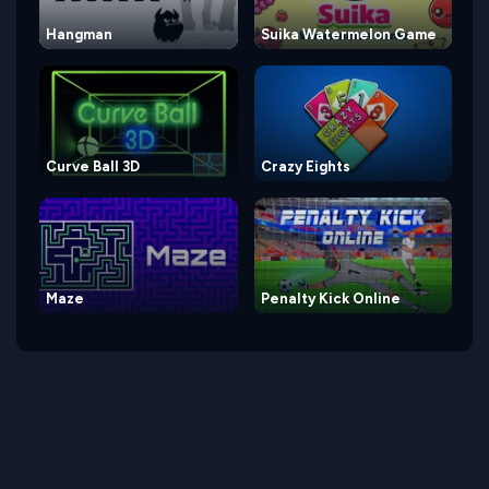
Hangman
Suika Watermelon Game
Curve Ball 3D
Crazy Eights
Maze
Penalty Kick Online