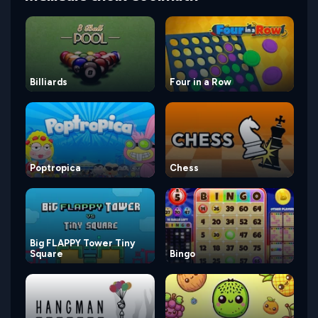
Billiards
Four in a Row
Poptropica
Chess
Big FLAPPY Tower Tiny
Square
Bingo