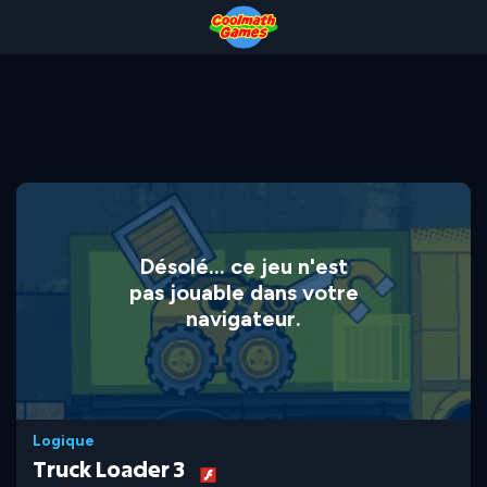
Skip
Skip
Skip
Skip
to
to
to
to
Top
Navigation
Main
Footer
of
Content
Page
Désolé... ce jeu n'est
pas jouable dans votre
navigateur.
Logique
Truck Loader 3