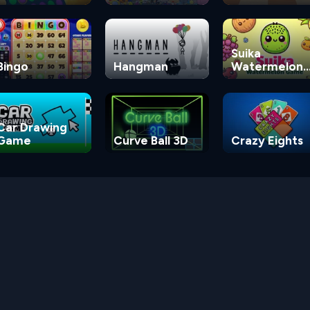
Suika
Bingo
Hangman
Watermelon
Game
Car Drawing
Game
Curve Ball 3D
Crazy Eights