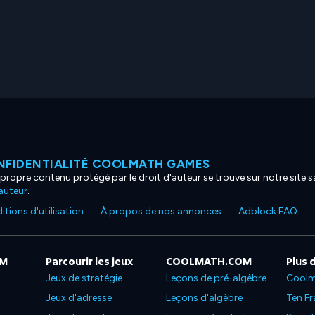
NFIDENTIALITÉ COOLMATH GAMES
propre contenu protégé par le droit d'auteur se trouve sur notre site sa
'auteur
.
tions d'utilisation
À propos de nos annonces
Adblock FAQ
OM
Parcourir les jeux
COOLMATH.COM
Plus 
Jeux de stratégie
Leçons de pré-algèbre
Coolm
Jeux d'adresse
Leçons d'algèbre
Ten Fr