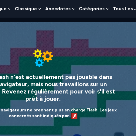
que
Classique
Anecdotes
Catégories
Tous Les 
Show
Show
Show
Show
nu
Submenu
Submenu
Submenu
Submenu
For
For
For
For
es
Logique
Classique
Anecdotes
Catégories
lash n'est actuellement pas jouable dans
avigateur, mais nous travaillons sur un
! Revenez régulièrement pour voir s'il est
prêt à jouer.
 navigateurs ne prennent plus en charge Flash. Les jeux
concernés sont indiqués par