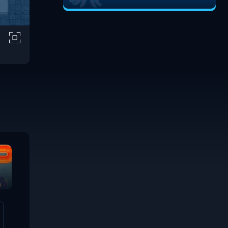
Candy Wrapper
Mr. Splibox
Tofu Ninj