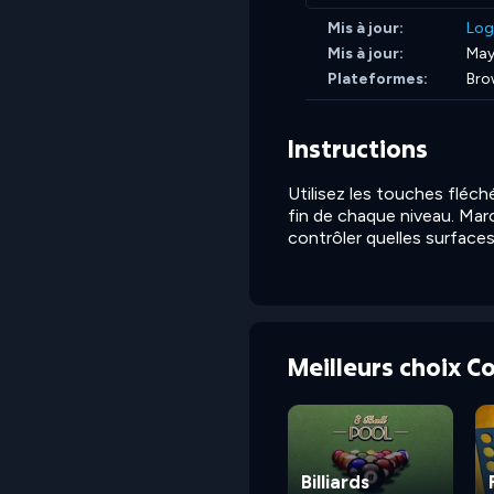
Mis à jour:
Log
Mis à jour:
May
Plateformes:
Bro
Instructions
Utilisez les touches fléc
fin de chaque niveau. Mar
contrôler quelles surfaces
Meilleurs choix 
Billiards