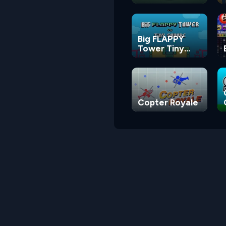
Big FLAPPY
Tower Tiny
Square
Copter Royale