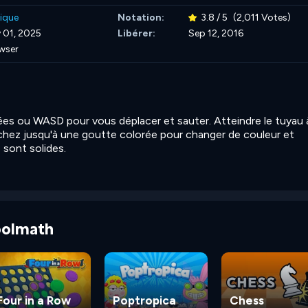
ique
Notation:
3.8 / 5
(2,011 Votes)
 01, 2025
Libérer:
Sep 12, 2016
wser
hées ou WASD pour vous déplacer et sauter. Atteindre le tuyau à
chez jusqu'à une goutte colorée pour changer de couleur et
 sont solides.
Coolmath
Four in a Row
Poptropica
Chess