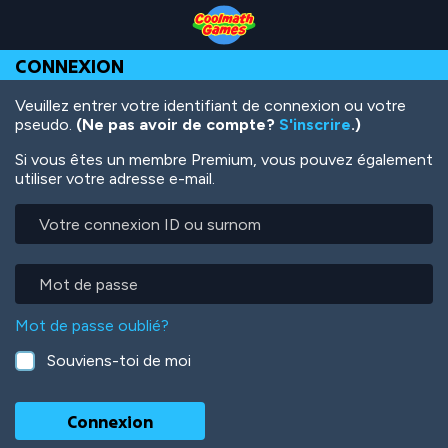
Skip
Skip
Skip
Skip
Aller
to
to
to
to
au
Top
Navigation
Main
Footer
contenu
CONNEXION
of
Content
principal
Page
Veuillez entrer votre identifiant de connexion ou votre
pseudo.
(Ne pas avoir de compte?
S'inscrire
.)
Si vous êtes un membre Premium, vous pouvez également
utiliser votre adresse e-mail.
Votre
connexion
ID
ou
Mot
surnom
de
passe
Mot de passe oublié?
Souviens-toi de moi