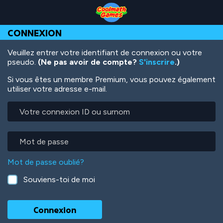
Skip
Skip
Skip
Skip
Aller
to
to
to
to
au
Top
Navigation
Main
Footer
contenu
CONNEXION
of
Content
principal
Page
Veuillez entrer votre identifiant de connexion ou votre
pseudo.
(Ne pas avoir de compte?
S'inscrire
.)
Si vous êtes un membre Premium, vous pouvez également
utiliser votre adresse e-mail.
Votre
connexion
ID
ou
Mot
surnom
de
passe
Mot de passe oublié?
Souviens-toi de moi