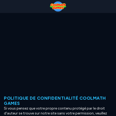
Skip
Skip
Skip
Skip
to
to
to
to
Top
Navigation
Main
Footer
of
Content
Page
POLITIQUE DE CONFIDENTIALITÉ COOLMATH
GAMES
Si vous pensez que votre propre contenu protégé par le droit
d'auteur se trouve sur notre site sans votre permission, veuillez