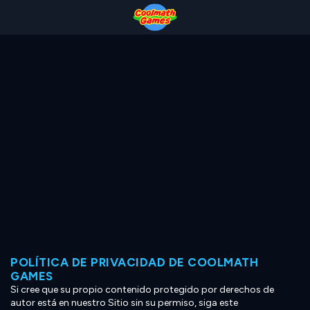
Skip
Skip
Skip
Skip
to
to
to
to
Top
Navigation
Main
Footer
of
Content
Page
POLÍTICA DE PRIVACIDAD DE COOLMATH
GAMES
Si cree que su propio contenido protegido por derechos de
autor está en nuestro Sitio sin su permiso, siga este