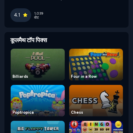
1,039
4.1
वोट
कूलमैथ टॉप पिक्स
Billiards
Four in a Row
Poptropica
Chess