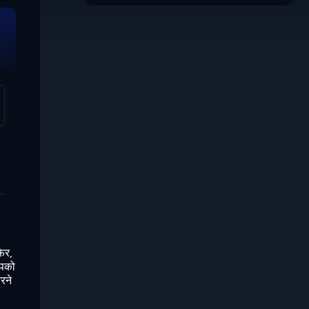
Mosaic
फिर,
आपको
रने