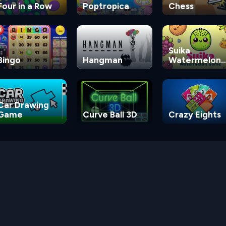
Four in a Row
Poptropica
Chess
Suika
Bingo
Hangman
Watermelon
Game
Car Drawing
Game
Curve Ball 3D
Crazy Eights