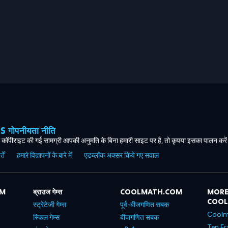
ोपनीयता नीति
कॉपीराइट की गई सामग्री आपकी अनुमति के बिना हमारी साइट पर है, तो कृपया इसका पालन करे
ें
हमारे विज्ञापनों के बारे में
एडब्लॉक अक्सर किये गए सवाल
OM
ब्राउज गेम्स
COOLMATH.COM
MORE
COO
स्ट्रेटेजी गेम्स
पूर्व-बीजगणित सबक
Coolm
स्किल गेम्स
बीजगणित सबक
Ten Fr