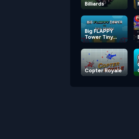
Billiards
Big FLAPPY
Tower Tiny
Square
Copter Royale