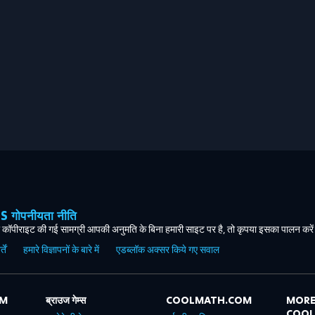
ोपनीयता नीति
कॉपीराइट की गई सामग्री आपकी अनुमति के बिना हमारी साइट पर है, तो कृपया इसका पालन करे
ें
हमारे विज्ञापनों के बारे में
एडब्लॉक अक्सर किये गए सवाल
OM
ब्राउज गेम्स
COOLMATH.COM
MORE
COO