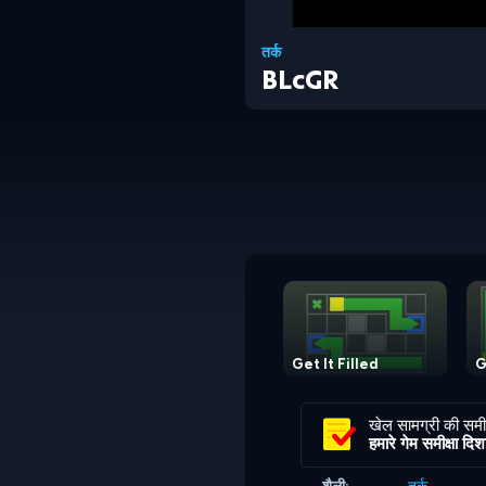
तर्क
BLcGR
Get It Filled
G
खेल सामग्री की समीक
हमारे गेम समीक्षा दिशानि