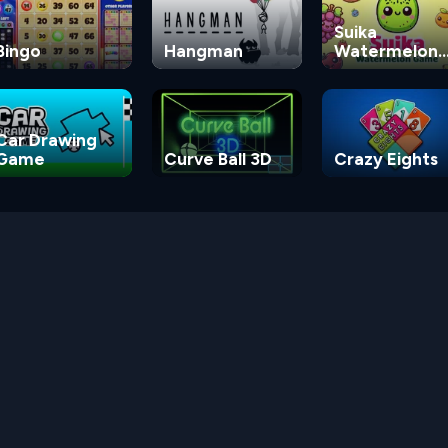
Suika
Bingo
Hangman
Watermelon
Game
Car Drawing
Game
Curve Ball 3D
Crazy Eights