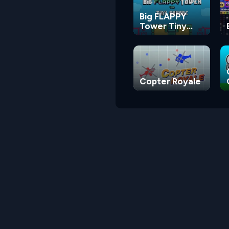
Big FLAPPY
Tower Tiny
Square
Copter Royale